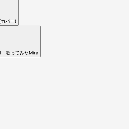
 (カバー)
 歌ってみたMira