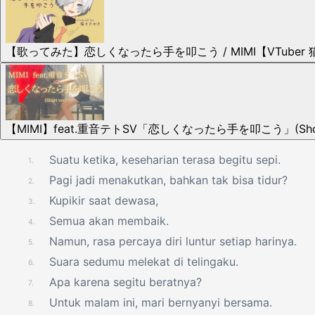
【歌ってみた】恋しくなったら手を叩こう / MIMI【VTuber
【MIMI】feat.重音テトSV「恋しくなったら手を叩こう」(Sho
Suatu ketika, keseharian terasa begitu sepi.
1.
Pagi jadi menakutkan, bahkan tak bisa tidur?
2.
Kupikir saat dewasa,
3.
Semua akan membaik.
4.
Namun, rasa percaya diri luntur setiap harinya.
5.
Suara sedumu melekat di telingaku.
6.
Apa karena segitu beratnya?
7.
Untuk malam ini, mari bernyanyi bersama.
8.