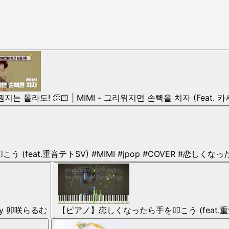
지는 몰라도! 👏🏻 | MIMI - 그리워지면 손뼉을 치자 (Feat.
こう (feat.重音テトSV) #MIMI #jpop #COVER #恋し
by 卯咲らるむ
【ピアノ】恋しくなったら手を叩こう (feat.重音テ