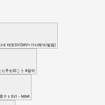
 카사네 테토SV)[MV+가사해석/발음]
くなったら手を叩こう #음악
トSV) - MIMI