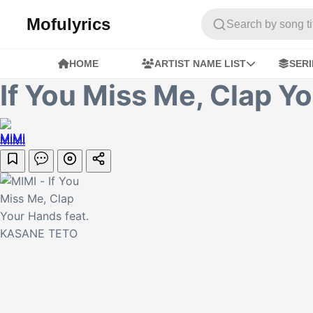
Mofulyrics
Search by song titl
HOME
ARTIST NAME LIST
SERI
If You Miss Me, Clap 
MIMI