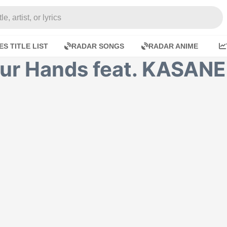
e, artist, or lyrics
ES TITLE LIST
RADAR SONGS
RADAR ANIME
Your Hands feat. KASAN