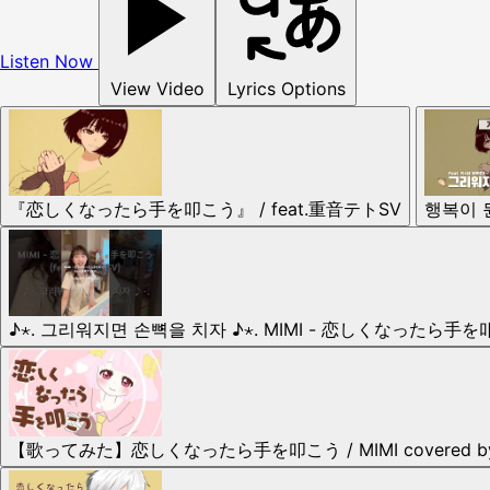
Listen Now
View Video
Lyrics Options
『恋しくなったら手を叩こう』 / feat.重音テトSV
행복이 뭔
♪⋆. 그리워지면 손뼉을 치자 ♪⋆. MIMI - 恋しくなったら手を叩
【歌ってみた】恋しくなったら手を叩こう / MIMI covered 