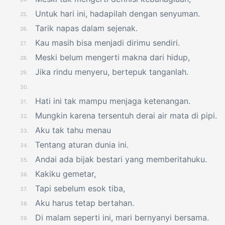
Untuk hari ini, hadapilah dengan senyuman.
25.
Tarik napas dalam sejenak.
26.
Kau masih bisa menjadi dirimu sendiri.
27.
Meski belum mengerti makna dari hidup,
28.
Jika rindu menyeru, bertepuk tanganlah.
29.
30.
Hati ini tak mampu menjaga ketenangan.
31.
Mungkin karena tersentuh derai air mata di pipi.
32.
Aku tak tahu menau
33.
Tentang aturan dunia ini.
34.
Andai ada bijak bestari yang memberitahuku.
35.
Kakiku gemetar,
36.
Tapi sebelum esok tiba,
37.
Aku harus tetap bertahan.
38.
Di malam seperti ini, mari bernyanyi bersama.
39.