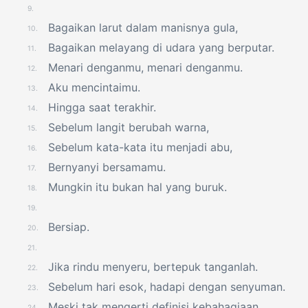
9.
Bagaikan larut dalam manisnya gula,
10.
Bagaikan melayang di udara yang berputar.
11.
Menari denganmu, menari denganmu.
12.
Aku mencintaimu.
13.
Hingga saat terakhir.
14.
Sebelum langit berubah warna,
15.
Sebelum kata-kata itu menjadi abu,
16.
Bernyanyi bersamamu.
17.
Mungkin itu bukan hal yang buruk.
18.
19.
Bersiap.
20.
21.
Jika rindu menyeru, bertepuk tanganlah.
22.
Sebelum hari esok, hadapi dengan senyuman.
23.
Meski tak mengerti definisi kebahagiaan,
24.