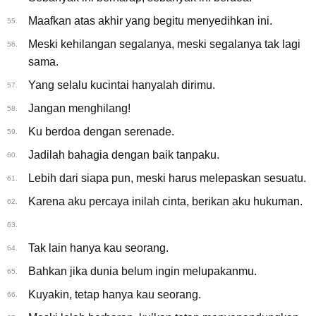
Maafkan atas akhir yang begitu menyedihkan ini.
55.
Meski kehilangan segalanya, meski segalanya tak lagi
56.
sama.
Yang selalu kucintai hanyalah dirimu.
57.
Jangan menghilang!
58.
Ku berdoa dengan serenade.
59.
Jadilah bahagia dengan baik tanpaku.
60.
Lebih dari siapa pun, meski harus melepaskan sesuatu.
61.
Karena aku percaya inilah cinta, berikan aku hukuman.
62.
63.
Tak lain hanya kau seorang.
64.
Bahkan jika dunia belum ingin melupakanmu.
65.
Kuyakin, tetap hanya kau seorang.
66.