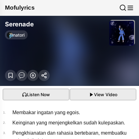
Mofulyrics
Serenade
natori
Listen Now
View Video
Membakar ingatan yang egois.
1.
Keinginan yang menjengkelkan sudah kulepaskan.
2.
Pengkhianatan dan rahasia bertebaran, membuatku
3.
natori - Serenade