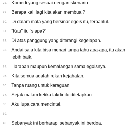
Komedi yang sesuai dengan skenario.
28.
Berapa kali lagi kita akan membual?
29.
Di dalam mata yang bersinar egois itu, terpantul.
30.
“Kau” itu “siapa?”
31.
Di atas panggung yang diterangi kegelapan.
32.
Andai saja kita bisa menari tanpa tahu apa-apa, itu akan
33.
lebih baik.
Harapan maupun kemalangan sama egoisnya.
34.
Kita semua adalah rekan kejahatan.
35.
Tanpa ruang untuk keraguan.
36.
Sejak malam ketika takdir itu ditetapkan.
37.
Aku lupa cara mencintai.
38.
39.
Sebanyak ini berharap, sebanyak ini berdoa.
40.