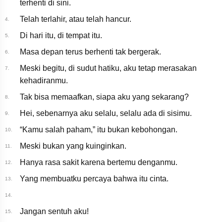
terhenti di sini.
Telah terlahir, atau telah hancur.
4.
Di hari itu, di tempat itu.
5.
Masa depan terus berhenti tak bergerak.
6.
Meski begitu, di sudut hatiku, aku tetap merasakan
7.
kehadiranmu.
Tak bisa memaafkan, siapa aku yang sekarang?
8.
Hei, sebenarnya aku selalu, selalu ada di sisimu.
9.
“Kamu salah paham,” itu bukan kebohongan.
10.
Meski bukan yang kuinginkan.
11.
Hanya rasa sakit karena bertemu denganmu.
12.
Yang membuatku percaya bahwa itu cinta.
13.
14.
Jangan sentuh aku!
15.