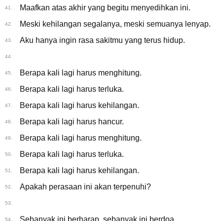
Maafkan atas akhir yang begitu menyedihkan ini.
41.
Meski kehilangan segalanya, meski semuanya lenyap.
42.
Aku hanya ingin rasa sakitmu yang terus hidup.
43.
44.
Berapa kali lagi harus menghitung.
45.
Berapa kali lagi harus terluka.
46.
Berapa kali lagi harus kehilangan.
47.
Berapa kali lagi harus hancur.
48.
Berapa kali lagi harus menghitung.
49.
Berapa kali lagi harus terluka.
50.
Berapa kali lagi harus kehilangan.
51.
Apakah perasaan ini akan terpenuhi?
52.
53.
Sebanyak ini berharap, sebanyak ini berdoa.
54.