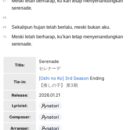
Meski lelah berharap, ku’kan tetap menyenandungkan
67.
serenade.
68.
Sekalipun hujan telah berlalu, meski bukan aku.
69.
Meski lelah berharap, ku’kan tetap menyenandungkan
70.
serenade.
Serenade
Title:
セレナーデ
[Oshi no Ko] 3rd Season
Ending
Tie-in:
【推しの子】 第3期
2026.01.21
Release:
natori
Lyricist:
natori
Composer:
natori
Arranger: