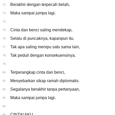
Berakhir dengan terpecah belah,
72.
Maka sampai jumpa lagi.
73.
74.
Cinta dan benci saling mendekap,
75.
Selalu di puncaknya, kapanpun itu.
76.
Tak apa saling menipu satu sama lain,
77.
Tak peduli dengan konsekuensinya.
78.
79.
Terperangkap cinta dan benci,
80.
Menyebarkan sikap ramah diplomatis.
81.
Segalanya berakhir tanpa pertanyaan,
82.
Maka sampai jumpa lagi.
83.
84.
CINTAI AKU
85.