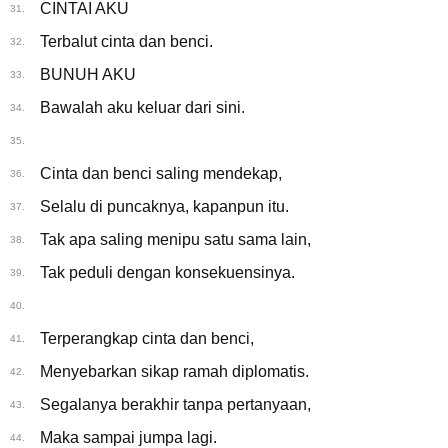
CINTAI AKU
31.
Terbalut cinta dan benci.
32.
BUNUH AKU
33.
Bawalah aku keluar dari sini.
34.
35.
Cinta dan benci saling mendekap,
36.
Selalu di puncaknya, kapanpun itu.
37.
Tak apa saling menipu satu sama lain,
38.
Tak peduli dengan konsekuensinya.
39.
40.
Terperangkap cinta dan benci,
41.
Menyebarkan sikap ramah diplomatis.
42.
Segalanya berakhir tanpa pertanyaan,
43.
Maka sampai jumpa lagi.
44.