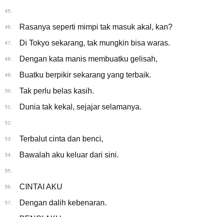
45.
Rasanya seperti mimpi tak masuk akal, kan?
46.
Di Tokyo sekarang, tak mungkin bisa waras.
47.
Dengan kata manis membuatku gelisah,
48.
Buatku berpikir sekarang yang terbaik.
49.
Tak perlu belas kasih.
50.
Dunia tak kekal, sejajar selamanya.
51.
52.
Terbalut cinta dan benci,
53.
Bawalah aku keluar dari sini.
54.
55.
CINTAI AKU
56.
Dengan dalih kebenaran.
57.