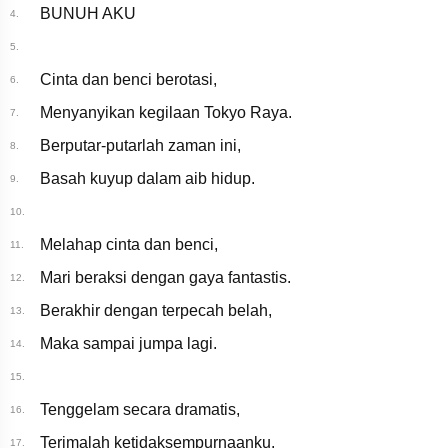
BUNUH AKU
4.
5.
Cinta dan benci berotasi,
6.
Menyanyikan kegilaan Tokyo Raya.
7.
Berputar-putarlah zaman ini,
8.
Basah kuyup dalam aib hidup.
9.
10.
Melahap cinta dan benci,
11.
Mari beraksi dengan gaya fantastis.
12.
Berakhir dengan terpecah belah,
13.
Maka sampai jumpa lagi.
14.
15.
Tenggelam secara dramatis,
16.
Terimalah ketidaksempurnaanku.
17.