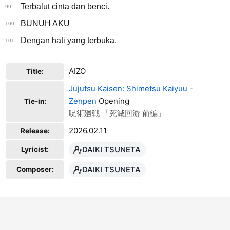
Terbalut cinta dan benci.
99.
BUNUH AKU
100.
Dengan hati yang terbuka.
101.
AIZO
Title:
Jujutsu Kaisen: Shimetsu Kaiyuu -
Zenpen
Opening
Tie-in:
呪術廻戦 「死滅回游 前編」
2026.02.11
Release:
DAIKI TSUNETA
Lyricist:
DAIKI TSUNETA
Composer: