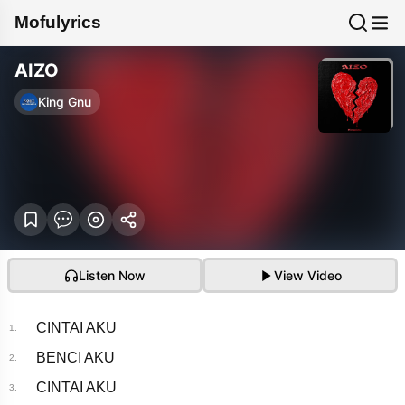
Mofulyrics
AIZO
King Gnu
Listen Now
View Video
CINTAI AKU
1.
BENCI AKU
2.
CINTAI AKU
3.
AIZO