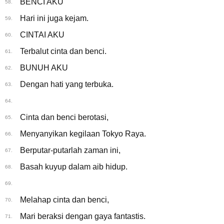
BENCI AKU
58.
Hari ini juga kejam.
59.
CINTAI AKU
60.
Terbalut cinta dan benci.
61.
BUNUH AKU
62.
Dengan hati yang terbuka.
63.
64.
Cinta dan benci berotasi,
65.
Menyanyikan kegilaan Tokyo Raya.
66.
Berputar-putarlah zaman ini,
67.
Basah kuyup dalam aib hidup.
68.
69.
Melahap cinta dan benci,
70.
Mari beraksi dengan gaya fantastis.
71.