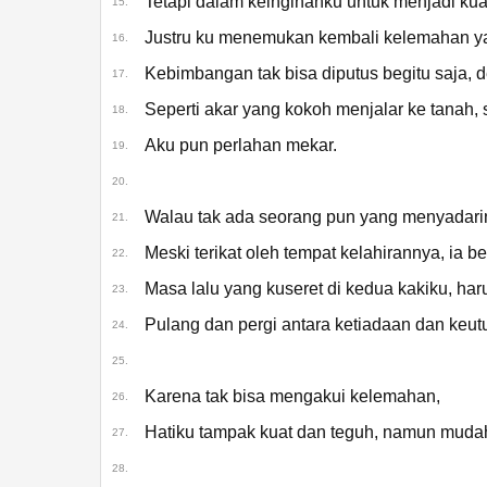
Tetapi dalam keinginanku untuk menjadi kua
15.
Justru ku menemukan kembali kelemahan ya
16.
Kebimbangan tak bisa diputus begitu saja, 
17.
Seperti akar yang kokoh menjalar ke tanah, s
18.
Aku pun perlahan mekar.
19.
20.
Walau tak ada seorang pun yang menyadarin
21.
Meski terikat oleh tempat kelahirannya, ia b
22.
Masa lalu yang kuseret di kedua kakiku, ha
23.
Pulang dan pergi antara ketiadaan dan keut
24.
25.
Karena tak bisa mengakui kelemahan,
26.
Hatiku tampak kuat dan teguh, namun muda
27.
28.