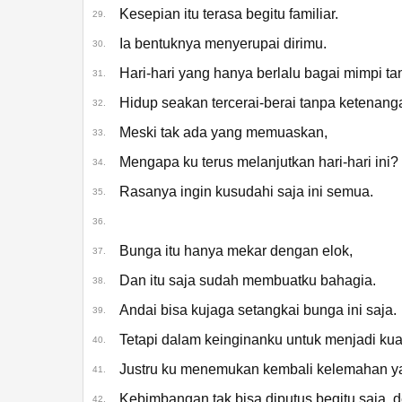
Kesepian itu terasa begitu familiar.
29.
Ia bentuknya menyerupai dirimu.
30.
Hari-hari yang hanya berlalu bagai mimpi t
31.
Hidup seakan tercerai-berai tanpa ketenanga
32.
Meski tak ada yang memuaskan,
33.
Mengapa ku terus melanjutkan hari-hari ini?
34.
Rasanya ingin kusudahi saja ini semua.
35.
36.
Bunga itu hanya mekar dengan elok,
37.
Dan itu saja sudah membuatku bahagia.
38.
Andai bisa kujaga setangkai bunga ini saja.
39.
Tetapi dalam keinginanku untuk menjadi kua
40.
Justru ku menemukan kembali kelemahan ya
41.
Kebimbangan tak bisa diputus begitu saja, 
42.