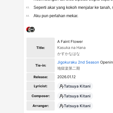
Seperti akar yang kokoh menjalar ke tanah, s
43.
Aku pun perlahan mekar.
44.
Tatsuya Kitani feat. BABYMETAL
A Faint Flower
Main Artist
Kasuka na Hana
Title:
Tatsuya Kitani
かすかなはな
Featured Artist
Jigokuraku 2nd Season
Openin
BABYMETAL
Tie-in:
地獄楽第二期
Featured Artist
2026.01.12
Release:
Tatsuya Kitani
Lyricist:
Tatsuya Kitani
Composer:
Tatsuya Kitani
Arranger: