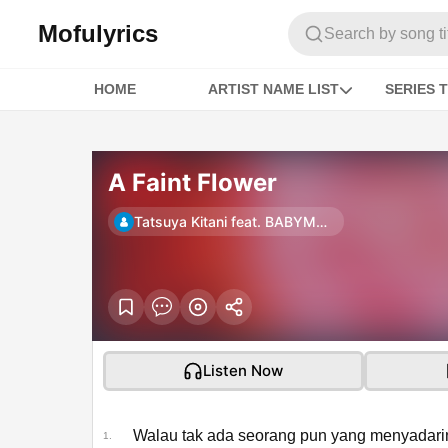
Mofulyrics
Search by song titl
HOME
ARTIST NAME LIST
SERIES T
A Faint Flower
Tatsuya Kitani feat. BABYMETAL
Listen Now
Walau tak ada seorang pun yang menyadarin
1.