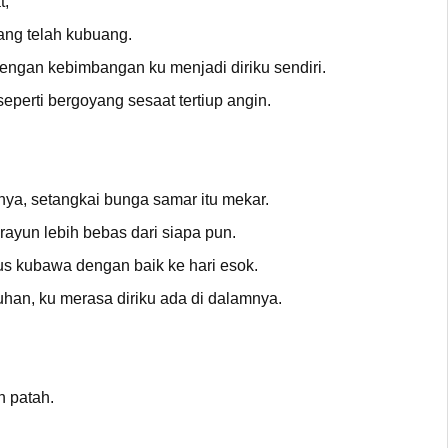
t,
ng telah kubuang.
dengan kebimbangan ku menjadi diriku sendiri.
eperti bergoyang sesaat tertiup angin.
ya, setangkai bunga samar itu mekar.
erayun lebih bebas dari siapa pun.
rus kubawa dengan baik ke hari esok.
uhan, ku merasa diriku ada di dalamnya.
h patah.