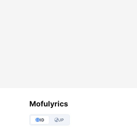
Lyrics Options
Mofulyrics
ID
JP
S
M
L