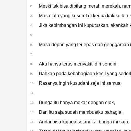
Meski tak bisa dibilang merah merekah, n
2.
Masa lalu yang kuseret di kedua kakiku ter
3.
Kasuka na Hana (OP
Theme to Hell's
Jika kebimbangan ini kuputuskan, akankah k
4.
Paradise: Jigokuraku
Season 2)
5.
Masa depan yang terlepas dari genggaman 
6.
7.
Aku hanya terus menyakiti diri sendiri,
8.
Bahkan pada kebahagiaan kecil yang seder
9.
Rasanya ingin kusudahi saja ini semua.
10.
11.
Bunga itu hanya mekar dengan elok,
12.
Dan itu saja sudah membuatku bahagia.
13.
Andai bisa kujaga setangkai bunga ini saja.
14.