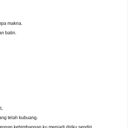
anpa makna.
n batin.
t,
ng telah kubuang.
dengan kebimbangan ku menjadi diriku sendiri.