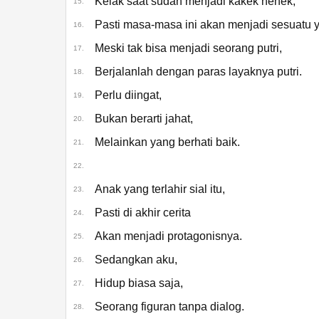
Kelak saat sudah menjadi kakek nenek,
15.
Pasti masa-masa ini akan menjadi sesuatu y
16.
Meski tak bisa menjadi seorang putri,
17.
Berjalanlah dengan paras layaknya putri.
18.
Perlu diingat,
19.
Bukan berarti jahat,
20.
Melainkan yang berhati baik.
21.
22.
Anak yang terlahir sial itu,
23.
Pasti di akhir cerita
24.
Akan menjadi protagonisnya.
25.
Sedangkan aku,
26.
Hidup biasa saja,
27.
Seorang figuran tanpa dialog.
28.