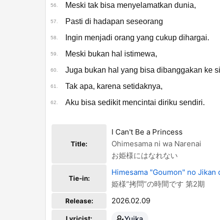
Meski tak bisa menyelamatkan dunia,
56.
Pasti di hadapan seseorang
57.
Ingin menjadi orang yang cukup dihargai.
58.
Meski bukan hal istimewa,
59.
Juga bukan hal yang bisa dibanggakan ke s
60.
Tak apa, karena setidaknya,
61.
Aku bisa sedikit mencintai diriku sendiri.
62.
I Can't Be a Princess
Ohimesama ni wa Narenai
Title:
お姫様にはなれない
Himesama "Goumon" no Jikan 
Tie-in:
姫様“拷問”の時間です 第2期
2026.02.09
Release:
Yuika
Lyricist: