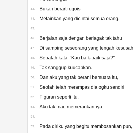
Bukan berarti egois,
43.
Melainkan yang dicintai semua orang.
44.
45.
Berjalan saja dengan berlagak tak tahu
46.
Di samping seseorang yang tengah kesusah
47.
Sepatah kata, “Kau baik-baik saja?”
48.
Tak sanggup kuucapkan.
49.
Dan aku yang tak berani bersuara itu,
50.
Seolah telah merampas dialogku sendiri.
51.
Figuran seperti itu,
52.
Aku tak mau memerankannya.
53.
54.
Pada diriku yang begitu membosankan pun,
55.