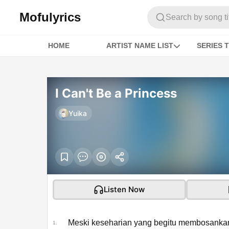
Mofulyrics
Search by song titl
HOME
ARTIST NAME LIST
SERIES T
I Can't Be a Princess
Yuika
Listen Now
Meski keseharian yang begitu membosanka
1.