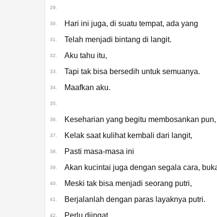
29.
Hari ini juga, di suatu tempat, ada yang
30.
Telah menjadi bintang di langit.
31.
Aku tahu itu,
32.
Tapi tak bisa bersedih untuk semuanya.
33.
Maafkan aku.
34.
35.
Keseharian yang begitu membosankan pun,
36.
Kelak saat kulihat kembali dari langit,
37.
Pasti masa-masa ini
38.
Akan kucintai juga dengan segala cara, buk
39.
Meski tak bisa menjadi seorang putri,
40.
Berjalanlah dengan paras layaknya putri.
41.
Perlu diingat,
42.