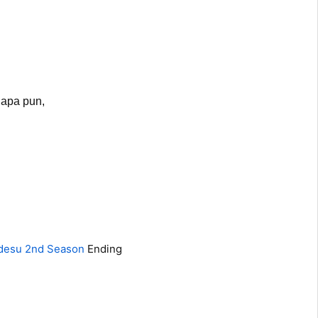
iapa pun,
desu 2nd Season
Ending