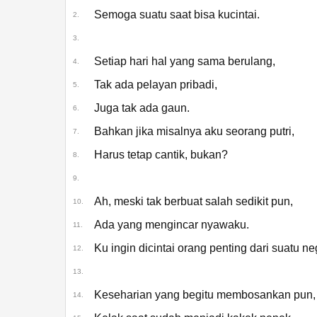
Semoga suatu saat bisa kucintai.
2.
3.
お姫様にはなれない /
『ユイカ』【Official
Setiap hari hal yang sama berulang,
4.
Audio】
Tak ada pelayan pribadi,
5.
Juga tak ada gaun.
6.
Bahkan jika misalnya aku seorang putri,
7.
Harus tetap cantik, bukan?
8.
9.
Ah, meski tak berbuat salah sedikit pun,
10.
Ada yang mengincar nyawaku.
11.
Ku ingin dicintai orang penting dari suatu ne
12.
13.
Keseharian yang begitu membosankan pun,
14.