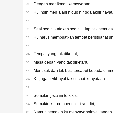
Dengan menikmati kemewahan,
29.
Ku ingin menjalani hidup hingga akhir hayat
30.
31.
Saat sedih, katakan sedih… tapi tak semudah 
32.
Ku harus membuatkan tempat beristirahat unt
33.
34.
Tempat yang tak dikenal,
35.
Masa depan yang tak diketahui,
36.
Menusuk dan tak bisa tercabut kepada dirimu
37.
Ku juga berkhayal tak sesuai kenyataan.
38.
39.
Semakin jiwa ini terkikis,
40.
Semakin ku membenci diri sendiri,
41.
Namun semakin ku menyayanginya, tangan in
42.