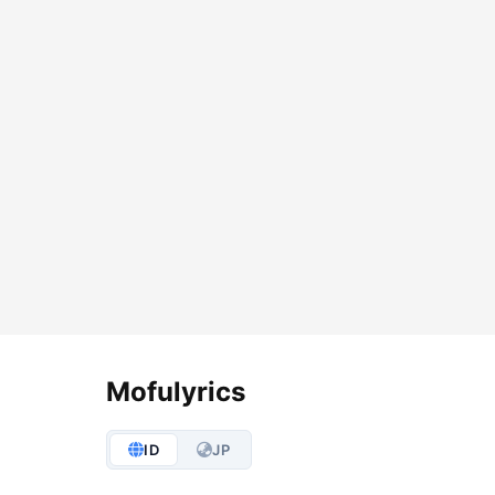
Lyrics Options
Mofulyrics
ID
JP
S
M
L