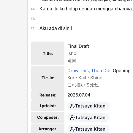
Karna itu ku hidup dengan menggambarnya.
43.
44.
Aku ada di sini!
45.
Final Draft
Isho
Title:
遺書
Draw This, Then Die!
Opening
Kore Kaite Shine
Tie-in:
これ描いて死ね
2026.07.04
Release:
Tatsuya Kitani
Lyricist:
Tatsuya Kitani
Composer:
Tatsuya Kitani
Arranger: