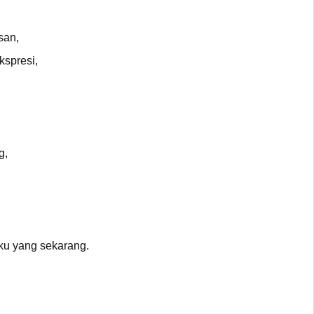
san,
kspresi,
g,
ku yang sekarang.