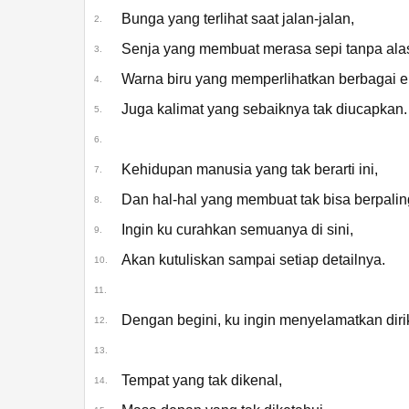
Bunga yang terlihat saat jalan-jalan,
2.
Senja yang membuat merasa sepi tanpa ala
3.
Final Draft
Warna biru yang memperlihatkan berbagai e
4.
Juga kalimat yang sebaiknya tak diucapkan.
5.
6.
Kehidupan manusia yang tak berarti ini,
7.
Dan hal-hal yang membuat tak bisa berpalin
8.
Ingin ku curahkan semuanya di sini,
9.
Akan kutuliskan sampai setiap detailnya.
10.
11.
Dengan begini, ku ingin menyelamatkan diri
12.
13.
Tempat yang tak dikenal,
14.