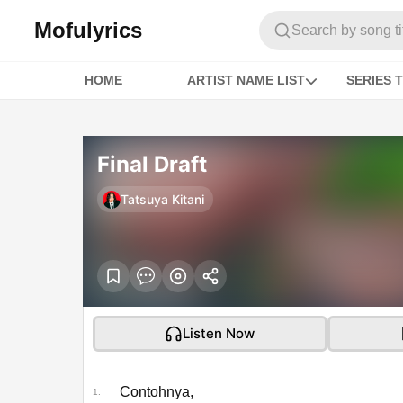
Mofulyrics
Search by song titl
HOME
ARTIST NAME LIST
SERIES T
Final Draft
Tatsuya Kitani
Listen Now
Contohnya,
1.