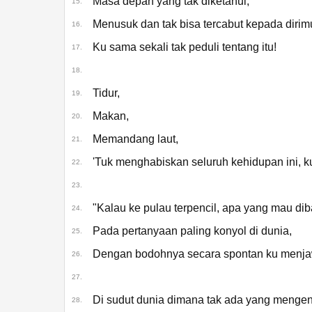
Masa depan yang tak diketahui,
15.
Menusuk dan tak bisa tercabut kepada dirimu
16.
Ku sama sekali tak peduli tentang itu!
17.
18.
Tidur,
19.
Makan,
20.
Memandang laut,
21.
'Tuk menghabiskan seluruh kehidupan ini,
22.
23.
"Kalau ke pulau terpencil, apa yang mau di
24.
Pada pertanyaan paling konyol di dunia,
25.
Dengan bodohnya secara spontan ku menjawa
26.
27.
Di sudut dunia dimana tak ada yang mengen
28.