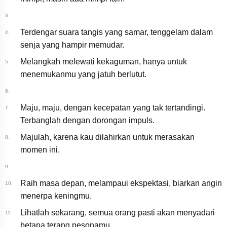
Yonezu - BOW AND
ARROW
3.
Terdengar suara tangis yang samar, tenggelam dalam
4.
senja yang hampir memudar.
Melangkah melewati kekaguman, hanya untuk
5.
menemukanmu yang jatuh berlutut.
6.
Maju, maju, dengan kecepatan yang tak tertandingi.
7.
Terbanglah dengan dorongan impuls.
Majulah, karena kau dilahirkan untuk merasakan
8.
momen ini.
9.
Raih masa depan, melampaui ekspektasi, biarkan angin
10.
menerpa keningmu.
Lihatlah sekarang, semua orang pasti akan menyadari
11.
betapa terang pesonamu.