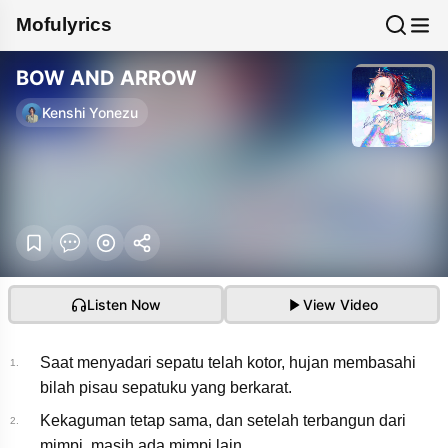
Mofulyrics
BOW AND ARROW
Kenshi Yonezu
Listen Now
View Video
Saat menyadari sepatu telah kotor, hujan membasahi
1.
bilah pisau sepatuku yang berkarat.
Kekaguman tetap sama, dan setelah terbangun dari
2.
米津玄師 Kenshi
mimpi, masih ada mimpi lain.