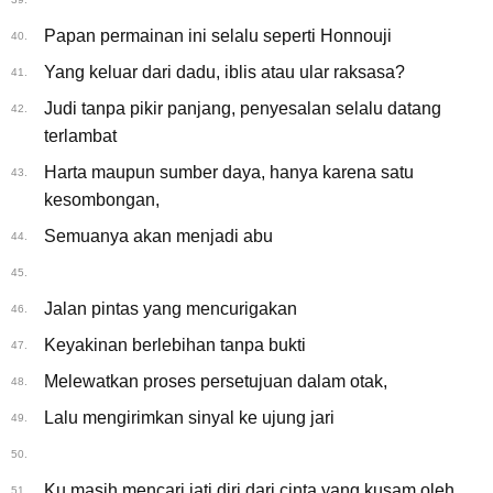
Papan permainan ini selalu seperti Honnouji
40.
Yang keluar dari dadu, iblis atau ular raksasa?
41.
Judi tanpa pikir panjang, penyesalan selalu datang
42.
terlambat
Harta maupun sumber daya, hanya karena satu
43.
kesombongan,
Semuanya akan menjadi abu
44.
45.
Jalan pintas yang mencurigakan
46.
Keyakinan berlebihan tanpa bukti
47.
Melewatkan proses persetujuan dalam otak,
48.
Lalu mengirimkan sinyal ke ujung jari
49.
50.
Ku masih mencari jati diri dari cinta yang kusam oleh
51.