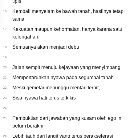
tipis
Kembali menyelam ke bawah tanah, hasilnya tetap
16.
sama
Kekuatan maupun kehormatan, hanya karena satu
17.
kelengahan,
Semuanya akan menjadi debu
18.
19.
Jalan sempit menuju kejayaan yang menyimpang
20.
Mempertaruhkan nyawa pada segumpal tanah
21.
Meski gemetar menunggu mentari terbit,
22.
Sisa nyawa hati terus terkikis
23.
24.
Pembuktian dari jawaban yang kusam oleh ego ini
25.
belum berakhir
Lebih jauh dari langit yang terus berakselerasi
26.