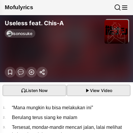
Mofulyrics
Useless feat. Chis-A
isonosuke
Listen Now
View Video
“Mana mungkin ku bisa melakukan ini”
1.
Berulang terus siang ke malam
2.
Tersesat, mondar-mandir mencari jalan, lalai melihat
3.
能ナシ / 知声