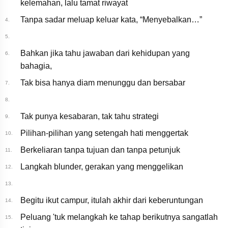
kelemahan, lalu tamat riwayat
Tanpa sadar meluap keluar kata, “Menyebalkan…”
4.
5.
Bahkan jika tahu jawaban dari kehidupan yang
6.
bahagia,
Tak bisa hanya diam menunggu dan bersabar
7.
8.
Tak punya kesabaran, tak tahu strategi
9.
Pilihan-pilihan yang setengah hati menggertak
10.
Berkeliaran tanpa tujuan dan tanpa petunjuk
11.
Langkah blunder, gerakan yang menggelikan
12.
13.
Begitu ikut campur, itulah akhir dari keberuntungan
14.
Peluang 'tuk melangkah ke tahap berikutnya sangatlah
15.