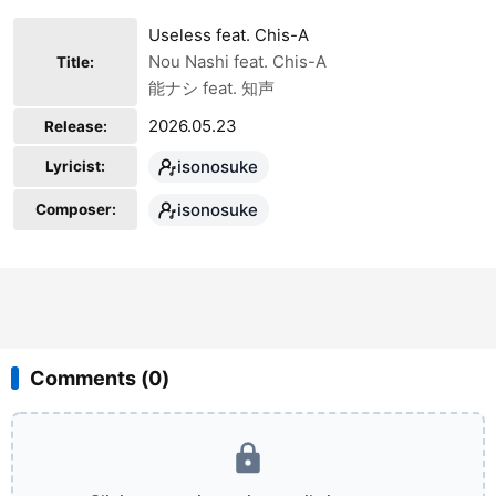
isonosuke
Useless feat. Chis-A
Main Artist
Nou Nashi feat. Chis-A
Title:
Chis-A
能ナシ feat. 知声
Featured Artist
2026.05.23
Release:
isonosuke
Lyricist:
isonosuke
Composer:
Comments (0)