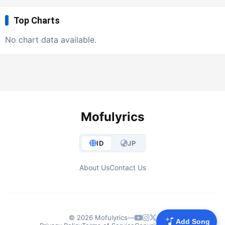
Top Charts
No chart data available.
Mofulyrics
ID
JP
About Us
Contact Us
© 2026 Mofulyrics
—
Add Song