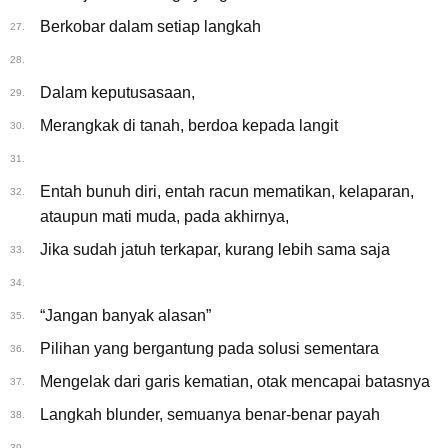
Berkobar dalam setiap langkah
27.
28.
Dalam keputusasaan,
29.
Merangkak di tanah, berdoa kepada langit
30.
31.
Entah bunuh diri, entah racun mematikan, kelaparan,
32.
ataupun mati muda, pada akhirnya,
Jika sudah jatuh terkapar, kurang lebih sama saja
33.
34.
“Jangan banyak alasan”
35.
Pilihan yang bergantung pada solusi sementara
36.
Mengelak dari garis kematian, otak mencapai batasnya
37.
Langkah blunder, semuanya benar-benar payah
38.
39.