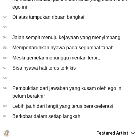
ego ini
Di atas tumpukan ribuan bangkai
52.
53.
Jalan sempit menuju kejayaan yang menyimpang
54.
Mempertaruhkan nyawa pada segumpal tanah
55.
Meski gemetar menunggu mentari terbit,
56.
Sisa nyawa hati terus terkikis
57.
58.
Pembuktian dari jawaban yang kusam oleh ego ini
59.
belum berakhir
Lebih jauh dari langit yang terus berakselerasi
60.
Berkobar dalam setiap langkah
61.
Featured Artist