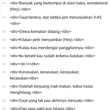
<div>Banyak yang berkumpul di alam baka, wonderland
13.
(Hey).</div>
<div>Saat berdoa, dan ketika jam menunjukkan 4:44,
14.
</div>
<div>Dewa kematian datang,</div>
15.
<div>Kilatan petir menyambar (Hey).</div>
16.
<div>Kalau kau mendengar panggilannya,</div>
17.
<div>Itu berarti kau sudah terkena kutukan.</div>
18.
<div><br /></div>
19.
<div>Kerasukan, kerasukan, kerasukan,
20.
kerasukan</div>
<div>Setelah berjuang mati-matian, kabut mulai
21.
menghilang.</div>
<div>Saat yang tak pas akhirnya menyatu,</div>
22.
<div>Dan rasa sakit pun hilang.</div>
23.