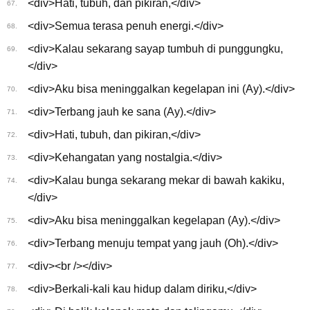
<div>Hati, tubuh, dan pikiran,</div>
67.
<div>Semua terasa penuh energi.</div>
68.
<div>Kalau sekarang sayap tumbuh di punggungku,
69.
</div>
<div>Aku bisa meninggalkan kegelapan ini (Ay).</div>
70.
<div>Terbang jauh ke sana (Ay).</div>
71.
<div>Hati, tubuh, dan pikiran,</div>
72.
<div>Kehangatan yang nostalgia.</div>
73.
<div>Kalau bunga sekarang mekar di bawah kakiku,
74.
</div>
<div>Aku bisa meninggalkan kegelapan (Ay).</div>
75.
<div>Terbang menuju tempat yang jauh (Oh).</div>
76.
<div><br /></div>
77.
<div>Berkali-kali kau hidup dalam diriku,</div>
78.