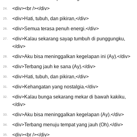
<div><br /></div>
24.
<div>Hati, tubuh, dan pikiran,</div>
25.
<div>Semua terasa penuh energi.</div>
26.
<div>Kalau sekarang sayap tumbuh di punggungku,
27.
</div>
<div>Aku bisa meninggalkan kegelapan ini (Ay).</div>
28.
<div>Terbang jauh ke sana (Ay).</div>
29.
<div>Hati, tubuh, dan pikiran,</div>
30.
<div>Kehangatan yang nostalgia.</div>
31.
<div>Kalau bunga sekarang mekar di bawah kakiku,
32.
</div>
<div>Aku bisa meninggalkan kegelapan (Ay).</div>
33.
<div>Terbang menuju tempat yang jauh (Oh).</div>
34.
<div><br /></div>
35.