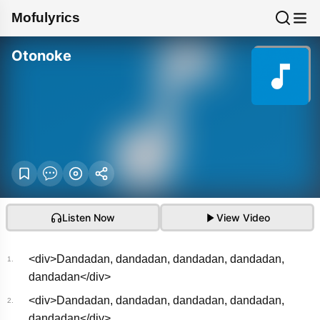
Mofulyrics
Otonoke
Listen Now
View Video
<div>Dandadan, dandadan, dandadan, dandadan,
1.
dandadan</div>
<div>Dandadan, dandadan, dandadan, dandadan,
2.
Creepy Nuts - オトノ
dandadan</div>