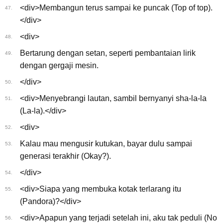
<div>Membangun terus sampai ke puncak (Top of top).
47.
</div>
<div>
48.
Bertarung dengan setan, seperti pembantaian lirik
49.
dengan gergaji mesin.
</div>
50.
<div>Menyebrangi lautan, sambil bernyanyi sha-la-la
51.
(La-la).</div>
<div>
52.
Kalau mau mengusir kutukan, bayar dulu sampai
53.
generasi terakhir (Okay?).
</div>
54.
<div>Siapa yang membuka kotak terlarang itu
55.
(Pandora)?</div>
<div>Apapun yang terjadi setelah ini, aku tak peduli (No
56.