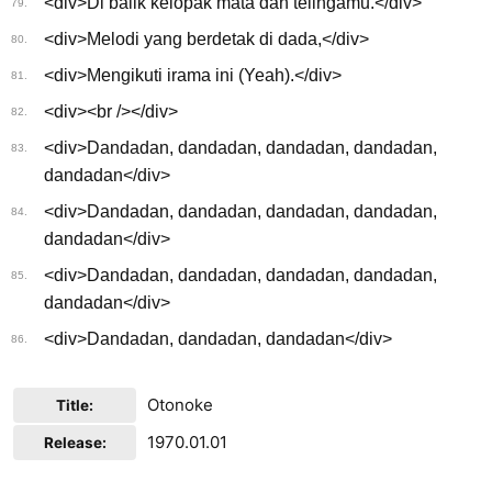
<div>Di balik kelopak mata dan telingamu.</div>
79.
<div>Melodi yang berdetak di dada,</div>
80.
<div>Mengikuti irama ini (Yeah).</div>
81.
<div><br /></div>
82.
<div>Dandadan, dandadan, dandadan, dandadan,
83.
dandadan</div>
<div>Dandadan, dandadan, dandadan, dandadan,
84.
dandadan</div>
<div>Dandadan, dandadan, dandadan, dandadan,
85.
dandadan</div>
<div>Dandadan, dandadan, dandadan</div>
86.
Otonoke
Title:
1970.01.01
Release: