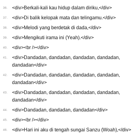
<div>Berkali-kali kau hidup dalam diriku,</div>
36.
<div>Di balik kelopak mata dan telingamu.</div>
37.
<div>Melodi yang berdetak di dada,</div>
38.
<div>Mengikuti irama ini (Yeah).</div>
39.
<div><br /></div>
40.
<div>Dandadan, dandadan, dandadan, dandadan,
41.
dandadan</div>
<div>Dandadan, dandadan, dandadan, dandadan,
42.
dandadan</div>
<div>Dandadan, dandadan, dandadan, dandadan,
43.
dandadan</div>
<div>Dandadan, dandadan, dandadan</div>
44.
<div><br /></div>
45.
<div>Hari ini aku di tengah sungai Sanzu (Woah),</div>
46.