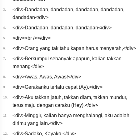
ケ(Otonoke) 【Official
MV】 [Dandadan OP]
<div>Dandadan, dandadan, dandadan, dandadan,
3.
dandadan</div>
<div>Dandadan, dandadan, dandadan</div>
4.
<div><br /></div>
5.
<div>Orang yang tak tahu kapan harus menyerah,</div>
6.
<div>Berkumpul sebanyak apapun, kalian takkan
7.
menang</div>
<div>Awas, Awas, Awas!</div>
8.
<div>Gerakanku terlalu cepat (Ay).</div>
9.
<div>Aku takkan jatuh, takkan diam, takkan mundur,
10.
terus maju dengan caraku (Hey).</div>
<div>Minggir, kalian hanya menghalangi, aku adalah
11.
dirimu yang lain.</div>
<div>Sadako, Kayako,</div>
12.