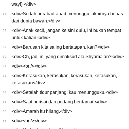
way!).</div>
<div>Sudah berabad-abad menunggu, akhirnya bebas
57.
dari dunia bawah.</div>
<div>Anak kecil, jangan ke sini dulu, ini bukan tempat
58.
untuk kalian.</div>
<div>Barusan kita saling bertatapan, kan?</div>
59.
<div>Oh, jadi ini yang dimaksud ala Shyamalan?</div>
60.
<div><br /></div>
61.
<div>Kerasukan, kerasukan, kerasukan, kerasukan,
62.
kerasukan</div>
<div>Setelah tidur panjang, kau menungguku.</div>
63.
<div>Saat perisai dan pedang berdamai,</div>
64.
<div>Amarah itu hilang.</div>
65.
<div><br /></div>
66.