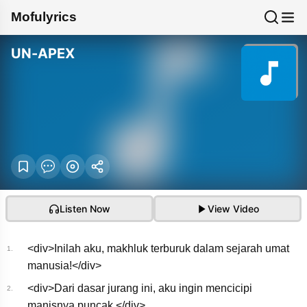
Mofulyrics
UN-APEX
Listen Now
View Video
<div>Inilah aku, makhluk terburuk dalam sejarah umat
1.
manusia!</div>
<div>Dari dasar jurang ini, aku ingin mencicipi
2.
TK from 凛として時
manisnya puncak.</div>