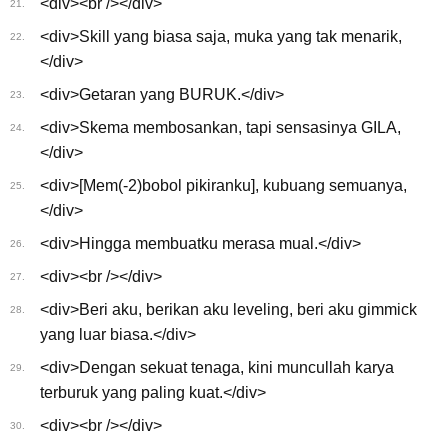
<div><br /></div>
21.
<div>Skill yang biasa saja, muka yang tak menarik,
22.
</div>
<div>Getaran yang BURUK.</div>
23.
<div>Skema membosankan, tapi sensasinya GILA,
24.
</div>
<div>[Mem(-2)bobol pikiranku], kubuang semuanya,
25.
</div>
<div>Hingga membuatku merasa mual.</div>
26.
<div><br /></div>
27.
<div>Beri aku, berikan aku leveling, beri aku gimmick
28.
yang luar biasa.</div>
<div>Dengan sekuat tenaga, kini muncullah karya
29.
terburuk yang paling kuat.</div>
<div><br /></div>
30.