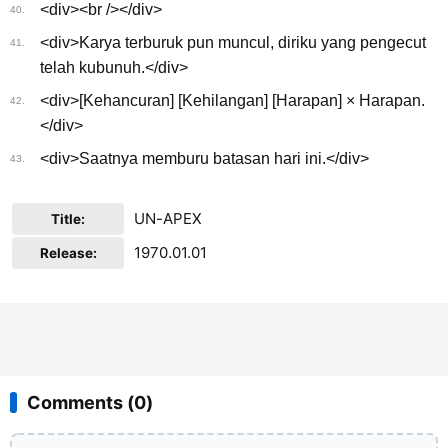
<div><br /></div>
40.
<div>Karya terburuk pun muncul, diriku yang pengecut
41.
telah kubunuh.</div>
<div>[Kehancuran] [Kehilangan] [Harapan] × Harapan.
42.
</div>
<div>Saatnya memburu batasan hari ini.</div>
43.
UN-APEX
Title:
1970.01.01
Release:
Comments (0)