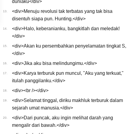
duniaku</div>
<div>Menuju revolusi tak terbatas yang tak bisa
13.
disentuh siapa pun. Hunting.</div>
<div>Halo, keberanianku, bangkitlah dan meledak!
14.
</div>
<div>Akan ku persembahkan penyelamatan tingkat S,
15.
</div>
<div>Jika aku bisa melindungimu.</div>
16.
<div>Karya terburuk pun muncul, "Aku yang terkuat,"
17.
itulah panggilanku.</div>
<div><br /></div>
18.
<div>Selamat tinggal, diriku makhluk terburuk dalam
19.
sejarah umat manusia.</div>
<div>Dari puncak, aku ingin melihat darah yang
20.
mengalir dari bawah.</div>