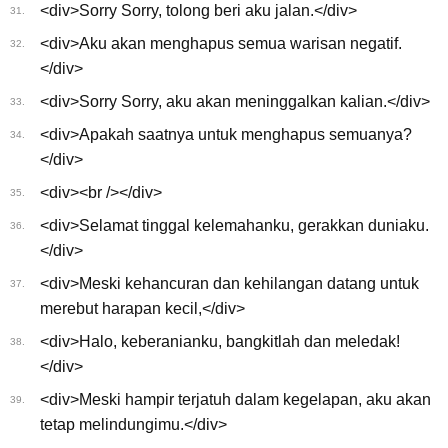
<div>Sorry Sorry, tolong beri aku jalan.</div>
31.
<div>Aku akan menghapus semua warisan negatif.
32.
</div>
<div>Sorry Sorry, aku akan meninggalkan kalian.</div>
33.
<div>Apakah saatnya untuk menghapus semuanya?
34.
</div>
<div><br /></div>
35.
<div>Selamat tinggal kelemahanku, gerakkan duniaku.
36.
</div>
<div>Meski kehancuran dan kehilangan datang untuk
37.
merebut harapan kecil,</div>
<div>Halo, keberanianku, bangkitlah dan meledak!
38.
</div>
<div>Meski hampir terjatuh dalam kegelapan, aku akan
39.
tetap melindungimu.</div>