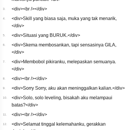
雨 『UN-
APEX』 Music Video（俺だ
<div><br /></div>
3.
けレベルアップな
件 Season 2 -
<div>Skill yang biasa saja, muka yang tak menarik,
4.
Arise from the Shadow- ED
</div>
テーマ）
<div>Situasi yang BURUK.</div>
5.
<div>Skema membosankan, tapi sensasinya GILA,
6.
</div>
<div>Membobol pikiranku, melepaskan semuanya.
7.
</div>
<div><br /></div>
8.
<div>Sorry Sorry, aku akan meninggalkan kalian.</div>
9.
<div>Solo, solo leveling, bisakah aku melampaui
10.
batas?</div>
<div><br /></div>
11.
<div>Selamat tinggal kelemahanku, gerakkan
12.