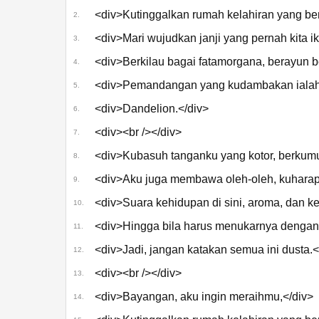
<div>Kutinggalkan rumah kelahiran yang be
2.
<div>Mari wujudkan janji yang pernah kita ik
3.
go!go!vanillas - ダンデ
ライオン [Music
<div>Berkilau bagai fatamorgana, berayun 
4.
Video]
<div>Pemandangan yang kudambakan ialah 
5.
<div>Dandelion.</div>
6.
<div><br /></div>
7.
<div>Kubasuh tanganku yang kotor, berkumu
8.
<div>Aku juga membawa oleh-oleh, kuharap
9.
<div>Suara kehidupan di sini, aroma, dan k
10.
<div>Hingga bila harus menukarnya dengan 
11.
<div>Jadi, jangan katakan semua ini dusta.<
12.
<div><br /></div>
13.
<div>Bayangan, aku ingin meraihmu,</div>
14.