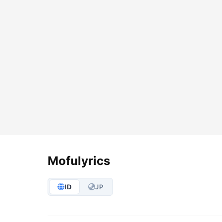
Lyrics Options
Mofulyrics
ID
JP
S
M
L