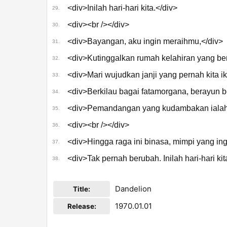
<div>Inilah hari‑hari kita.</div>
29.
<div><br /></div>
30.
<div>Bayangan, aku ingin meraihmu,</div>
31.
<div>Kutinggalkan rumah kelahiran yang be
32.
<div>Mari wujudkan janji yang pernah kita ik
33.
<div>Berkilau bagai fatamorgana, berayun 
34.
<div>Pemandangan yang kudambakan ialah 
35.
<div><br /></div>
36.
<div>Hingga raga ini binasa, mimpi yang in
37.
<div>Tak pernah berubah. Inilah hari-hari kit
38.
Dandelion
Title:
1970.01.01
Release: