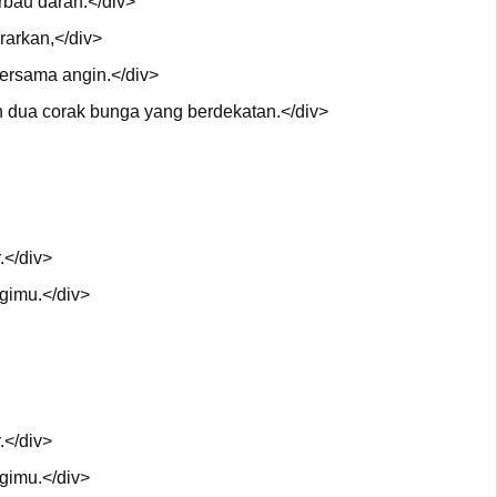
rbau darah.</div>
rarkan,</div>
bersama angin.</div>
dua corak bunga yang berdekatan.</div>
.</div>
ngimu.</div>
.</div>
ngimu.</div>