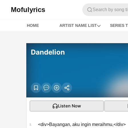
Mofulyrics
Search by song titl
HOME
ARTIST NAME LIST
SERIES T
Dandelion
Listen Now
<div>Bayangan, aku ingin meraihmu,</div>
1.