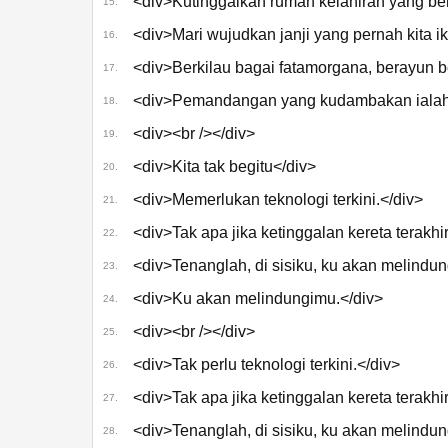
<div>Kutinggalkan rumah kelahiran yang be
15.
<div>Mari wujudkan janji yang pernah kita ik
16.
<div>Berkilau bagai fatamorgana, berayun 
17.
<div>Pemandangan yang kudambakan ialah 
18.
<div><br /></div>
19.
<div>Kita tak begitu</div>
20.
<div>Memerlukan teknologi terkini.</div>
21.
<div>Tak apa jika ketinggalan kereta terakhir
22.
<div>Tenanglah, di sisiku, ku akan melindu
23.
<div>Ku akan melindungimu.</div>
24.
<div><br /></div>
25.
<div>Tak perlu teknologi terkini.</div>
26.
<div>Tak apa jika ketinggalan kereta terakhir
27.
<div>Tenanglah, di sisiku, ku akan melindu
28.