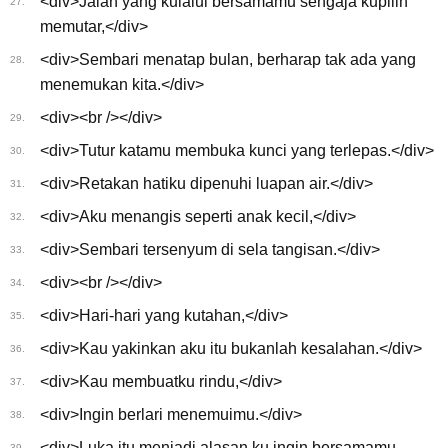
<div>Jalan yang kulalui bersamamu sengaja kupilih
27.
memutar,</div>
<div>Sembari menatap bulan, berharap tak ada yang
28.
menemukan kita.</div>
<div><br /></div>
29.
<div>Tutur katamu membuka kunci yang terlepas.</div>
30.
<div>Retakan hatiku dipenuhi luapan air.</div>
31.
<div>Aku menangis seperti anak kecil,</div>
32.
<div>Sembari tersenyum di sela tangisan.</div>
33.
<div><br /></div>
34.
<div>Hari-hari yang kutahan,</div>
35.
<div>Kau yakinkan aku itu bukanlah kesalahan.</div>
36.
<div>Kau membuatku rindu,</div>
37.
<div>Ingin berlari menemuimu.</div>
38.
<div>Luka itu menjadi alasan ku ingin bersamamu.
39.