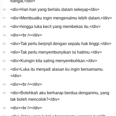
hangat.</div>
<div>Hari-hari yang berlalu dalam sekejap</div>
16.
<div>Membuatku ingin mengenalmu lebih dalam,</div>
17.
<div>hingga luka kecil yang membekas itu.</div>
18.
<div><br /></div>
19.
<div>Tak perlu berjinjit dengan sepatu hak tinggi.</div>
20.
<div>Tak perlu menyembunyikan isi hatimu.</div>
21.
<div>Kuingin kita saling menyembuhkan.</div>
22.
<div>Luka itu menjadi alasan ku ingin bersamamu.
23.
</div>
<div><br /></div>
24.
<div>Bolehkah aku berharap berdua denganmu, yang
25.
tak boleh mencolok?</div>
<div><br /></div>
26.