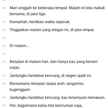
Mari singgah ke beberapa tempat. Malam ini kita mabuk
40.
bersama, di jalur tiga.
Kemarilah, hentikan waktu sejenak.
41.
Tinggalkan malam yang elegan ini, di jalur empat.
42.
43.
Di malam...
44.
45.
Berjalan di malam hari, dan hanya kau yang berseri
46.
indah.
Jantungku berdebar kencang, di negeri ajaib ini.
47.
Bersamamu berjalan tanpa arah, tanganmu
48.
kugenggam.
Jantungku berdebar kencang, kau tersenyum menawan.
49.
Hei, bagaimana kalau kita berciuman saja,
50.