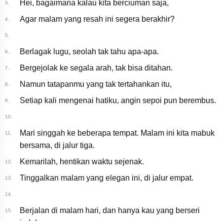
Hei, bagaimana kalau kita berciuman saja,
HAIKAI（Lyric Video）
3.
Agar malam yang resah ini segera berakhir?
4.
5.
Berlagak lugu, seolah tak tahu apa-apa.
6.
Bergejolak ke segala arah, tak bisa ditahan.
7.
Namun tatapanmu yang tak tertahankan itu,
8.
Setiap kali mengenai hatiku, angin sepoi pun berembus.
9.
10.
Mari singgah ke beberapa tempat. Malam ini kita mabuk
11.
bersama, di jalur tiga.
Kemarilah, hentikan waktu sejenak.
12.
Tinggalkan malam yang elegan ini, di jalur empat.
13.
14.
Berjalan di malam hari, dan hanya kau yang berseri
15.