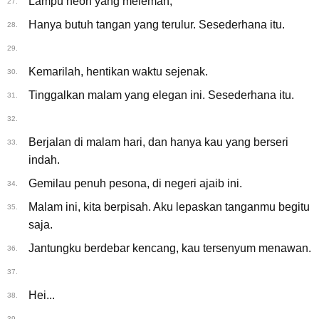
Lampu neon yang melemah,
27.
Hanya butuh tangan yang terulur. Sesederhana itu.
28.
29.
Kemarilah, hentikan waktu sejenak.
30.
Tinggalkan malam yang elegan ini. Sesederhana itu.
31.
32.
Berjalan di malam hari, dan hanya kau yang berseri
33.
indah.
Gemilau penuh pesona, di negeri ajaib ini.
34.
Malam ini, kita berpisah. Aku lepaskan tanganmu begitu
35.
saja.
Jantungku berdebar kencang, kau tersenyum menawan.
36.
37.
Hei...
38.
39.