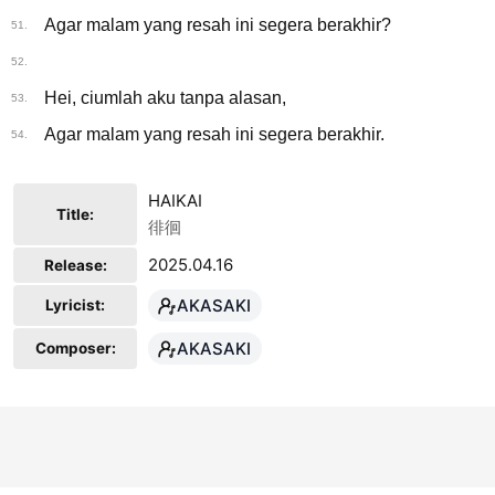
Agar malam yang resah ini segera berakhir?
51.
52.
Hei, ciumlah aku tanpa alasan,
53.
Agar malam yang resah ini segera berakhir.
54.
HAIKAI
Title:
徘徊
2025.04.16
Release:
AKASAKI
Lyricist:
AKASAKI
Composer: