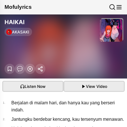
Mofulyrics
HAIKAI
AKASAKI
Listen Now
View Video
Berjalan di malam hari, dan hanya kau yang berseri
1.
indah.
Jantungku berdebar kencang, kau tersenyum menawan.
2.
【AKASAKI】徘徊 /