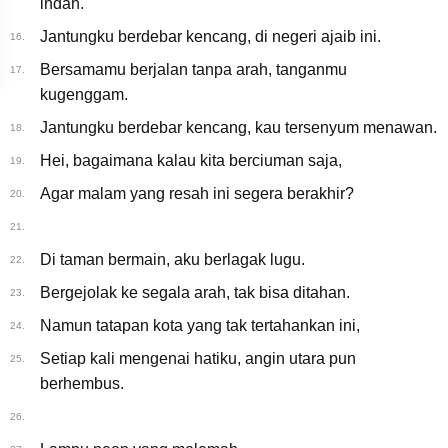
indah.
Jantungku berdebar kencang, di negeri ajaib ini.
16.
Bersamamu berjalan tanpa arah, tanganmu
17.
kugenggam.
Jantungku berdebar kencang, kau tersenyum menawan.
18.
Hei, bagaimana kalau kita berciuman saja,
19.
Agar malam yang resah ini segera berakhir?
20.
21.
Di taman bermain, aku berlagak lugu.
22.
Bergejolak ke segala arah, tak bisa ditahan.
23.
Namun tatapan kota yang tak tertahankan ini,
24.
Setiap kali mengenai hatiku, angin utara pun
25.
berhembus.
26.