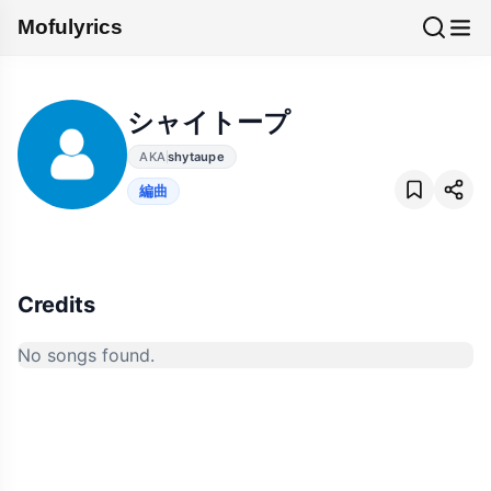
Mofulyrics
シャイトープ
AKA
shytaupe
編曲
Credits
No songs found.