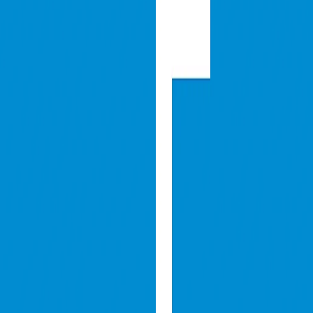
utaloid
Japanese
Japanese Server
Global Server
Quick Links
Explore Songs
Contribute Lyrics
Legal
Privacy Policy
Cookie Policy
Copyright
©
2026
UtaLoid